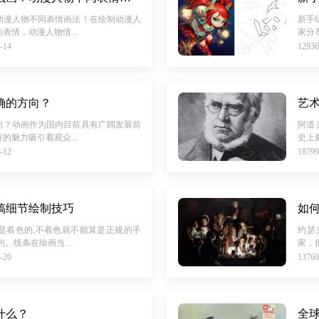
动漫人物不同表情画法！在绘制动漫人
新手
表情，动漫人物情...
家分
-14
129
确的方向？
艺
向？动画作为国内目前具有广阔发展前
阿道夫
的魅力吸引着观众...
史上
-12
187
稿细节绘制技巧
如
是着色的,不着色就不能算是正规的手
约瑟
。线条在绘画当...
家，
-20
137
什么？
全