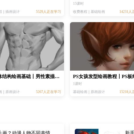
15课时
程
插画设计
5529人正在学习
收费教程
基础绘画
14231
男人体结构绘画基础丨男性素描基础绘画丨人体绘画教程 丨CG角色绘画教程
1课时
画
原画设计
5267人正在学习
基础绘画
原画设计
15218
动漫人物很惊讶时怎么画？动漫人物不同表情画法！
新