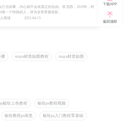
下载APP
自己当回事，内心就不会有真正的自由。班克西，2010年，时
刊将一个特殊的人，评为全世界最有影...
65人阅读
2021-04-15
返回顶部
步骤
maya材质贴图教程
maya材质贴图
shop板绘上色教程
板绘ps教程视频
板绘教程ps画笔
板绘ps入门教程零基础