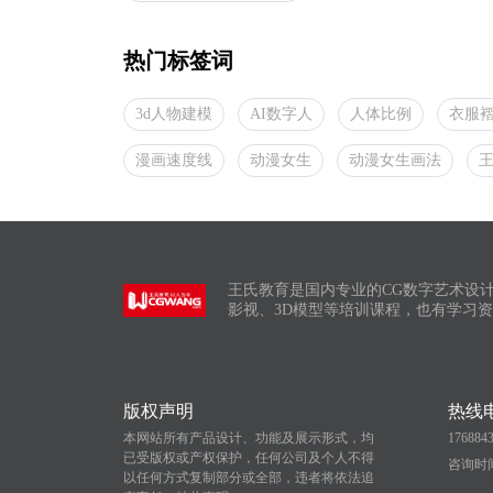
热门标签词
3d人物建模
AI数字人
人体比例
衣服
漫画速度线
动漫女生
动漫女生画法
王氏教育是国内专业的CG数字艺术设
影视、3D模型等培训课程，也有学习
版权声明
热线
本网站所有产品设计、功能及展示形式，均
176884
已受版权或产权保护，任何公司及个人不得
咨询时间：
以任何方式复制部分或全部，违者将依法追