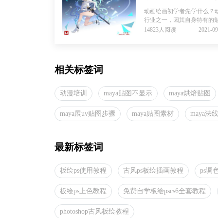
动画绘画初学者先学什么？
行业之一，因其自身特有的魅
14823人阅读
2021-09
相关标签词
动漫培训
maya贴图不显示
maya烘焙贴图
maya展uv贴图步骤
maya贴图素材
maya法
最新标签词
板绘ps使用教程
古风ps板绘插画教程
ps调
板绘ps上色教程
免费自学板绘pscs6全套教程
photoshop古风板绘教程