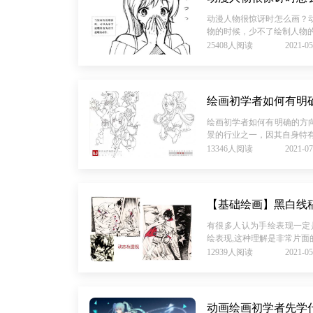
动漫人物很惊讶时怎么画？
物的时候，少不了绘制人物的
25408人阅读
2021-05
绘画初学者如何有明
绘画初学者如何有明确的方
景的行业之一，因其自身特有
13346人阅读
2021-07
【基础绘画】黑白线
有很多人认为手绘表现一定
绘表现,这种理解是非常片面的
12939人阅读
2021-05
动画绘画初学者先学