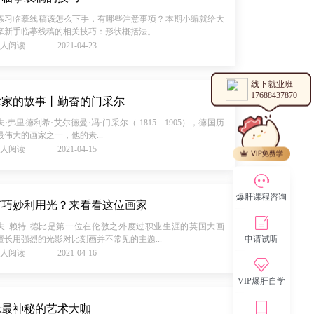
练习临摹线稿该怎么下手，有哪些注意事项？本期小编就给大
享新手临摹线稿的相关技巧：形状概括法。...
36人阅读
2021-04-23
线下就业班
17688437870
术家的故事丨勤奋的门采尔
·弗里德利希·艾尔德曼·冯·门采尔（ 1815－1905），德国历
最伟大的画家之一，他的素...
99人阅读
2021-04-15
爆肝课程咨询
何巧妙利用光？来看看这位画家
夫·赖特·德比是第一位在伦敦之外度过职业生涯的英国大画
申请试听
擅长用强烈的光影对比刻画并不常见的主题...
60人阅读
2021-04-16
VIP爆肝自学
球最神秘的艺术大咖