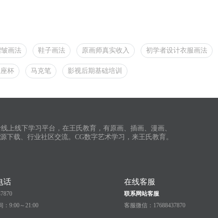
褶皱画法
鞋子画法
原画师真实收入
初学者设计衣服画法
王座杯
马克笔
影视后期基础培训
计线上线下学习平台，在王氏教育，有原画、插画、漫画、
资源下载、行业社区交流。CG数字艺术学习，来王氏教育。
电话
在线客服
37870
联系网站客服
9:00～21:00
客服微信：17688437870