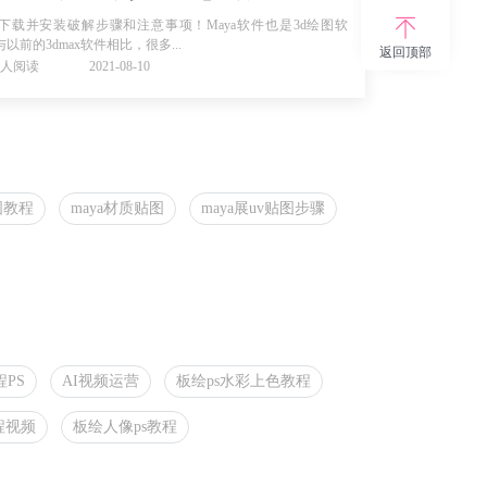
ya下载并安装破解步骤和注意事项！Maya软件也是3d绘图软
以前的3dmax软件相比，很多...
返回顶部
38人阅读
2021-08-10
图教程
maya材质贴图
maya展uv贴图步骤
PS
AI视频运营
板绘ps水彩上色教程
程视频
板绘人像ps教程