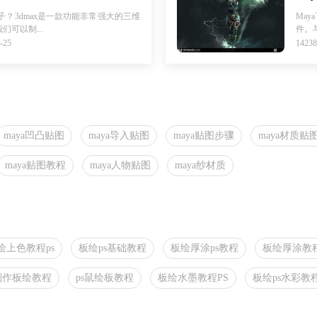
子？3dmax是一款功能非常强大的三维
Ma
可以制...
件。与
-25
142
maya凹凸贴图
maya导入贴图
maya贴图步骤
maya材质贴
maya贴图教程
maya人物贴图
maya纱材质
绘上色教程ps
板绘ps基础教程
板绘厚涂ps教程
板绘厚涂教程
s制作板绘教程
ps鼠绘板教程
板绘水墨教程PS
板绘ps水彩教