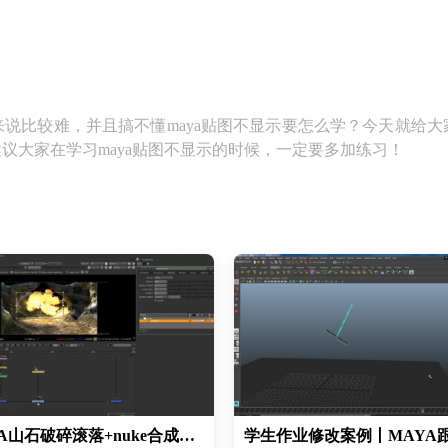
来说比较难，并且搞不懂maya贴图不显示要怎么学？今天就给大
建议大家在学习maya贴图不显示的时候，一定要多加练习！
MAYA山石破碎滚落+nuke合成爆炸火焰效果教程丨MAYA特效+NUKE合成教程