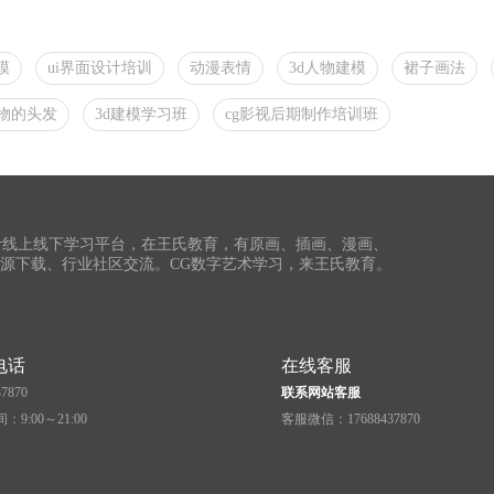
模
ui界面设计培训
动漫表情
3d人物建模
裙子画法
物的头发
3d建模学习班
cg影视后期制作培训班
计线上线下学习平台，在王氏教育，有原画、插画、漫画、
资源下载、行业社区交流。CG数字艺术学习，来王氏教育。
电话
在线客服
37870
联系网站客服
9:00～21:00
客服微信：17688437870