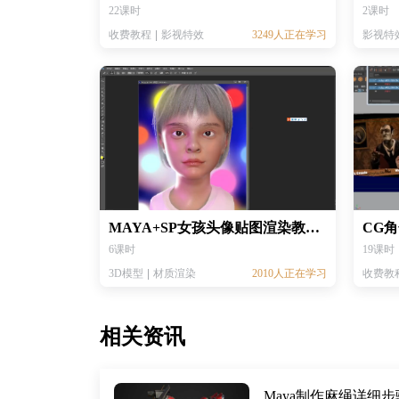
22课时
2课时
收费教程
影视特效
3249人正在学习
影视特
MAYA+SP女孩头像贴图渲染教程丨阿诺德人物渲染教程丨MAYA渲染教程丨arnold渲染教程丨直播课视频教程
6课时
19课时
3D模型
材质渲染
2010人正在学习
收费教
相关资讯
Maya制作麻绳详细