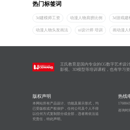
热门标签词
3d建模师工资
动漫人物肩膀比例
3d游戏建
动漫人物头发画法
ui设计师 培训
画动漫人
王氏教育是国内专业的CG数字艺术设
影视、3D模型等培训课程，也有学习
版权声明
热线
本网站所有产品设计、功能及展示形式，均
176884
已受版权或产权保护，任何公司及个人不得
咨询时间：
以任何方式复制部分或全部，违者将依法追
究责任，特此声明。