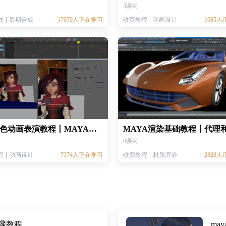
3课时
效
后期合成
17079人正在学习
收费教程
动画设计
1085
CG角色动画表演教程丨MAYA动画基础教程丨MAYA动画入门丨3D人物肢体动画和表情动画制作教程
8课时
程
动画设计
7374人正在学习
收费教程
材质渲染
2828
步骤教程
ma