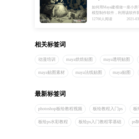
如何用Maya建模做一座小房
模型制作软件，利用该软件我们
12760人阅读
2021-03
相关标签词
动漫培训
maya烘焙贴图
maya透明贴图
maya贴图素材
maya法线贴图
maya贴图
最新标签词
photoshop板绘教程视频
板绘教程入门ps
板
板绘ps水彩教程
板绘ps入门教程零基础
p