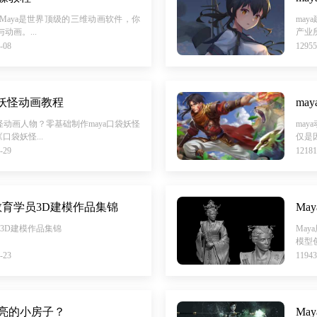
？Maya是世界顶级的三维动画软件，你
ma
动画。...
产业
-08
129
袋妖怪动画教程
ma
怪动画人物？零基础制作maya口袋妖怪
ma
袋妖怪...
仅是
-29
121
氏教育学员3D建模作品集锦
Ma
员3D建模作品集锦
Ma
模型
-23
119
漂亮的小房子？
Ma