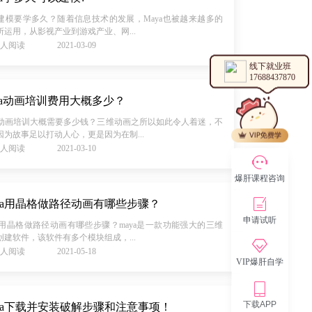
ya建模要学多久？随着信息技术的发展，Maya也被越来越多的
所运用，从影视产业到游戏产业、网...
55人阅读
2021-03-09
线下就业班
17688437870
ya动画培训费用大概多少？
ya动画培训大概需要多少钱？三维动画之所以如此令人着迷，不
因为故事足以打动人心，更是因为在制...
81人阅读
2021-03-10
爆肝课程咨询
ya用晶格做路径动画有哪些步骤？
申请试听
ya用晶格做路径动画有哪些步骤？maya是一款功能强大的三维
创建软件，该软件有多个模块组成，...
43人阅读
2021-05-18
VIP爆肝自学
下载APP
ya下载并安装破解步骤和注意事项！