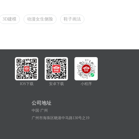
3D建模
动漫女生侧脸
鞋子画法
IOS下载
安卓下载
小程序
公司地址
中国·广州
广州市海珠区晓港中马路130号之19