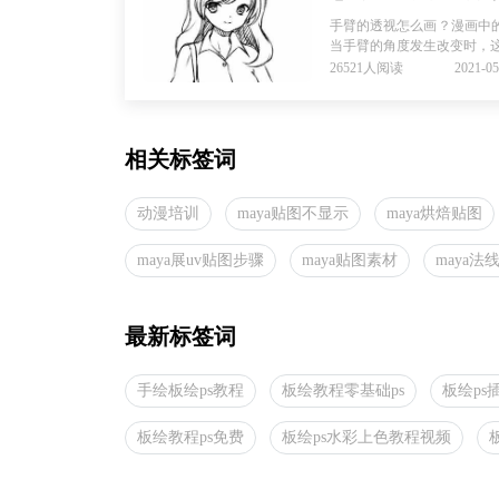
手臂的透视怎么画？漫画中
当手臂的角度发生改变时，这
26521人阅读
2021-05
相关标签词
动漫培训
maya贴图不显示
maya烘焙贴图
maya展uv贴图步骤
maya贴图素材
maya法
最新标签词
手绘板绘ps教程
板绘教程零基础ps
板绘ps
板绘教程ps免费
板绘ps水彩上色教程视频