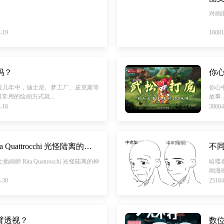
对画
-19
160
吗？
近几年中，迪士尼、梦工厂、皮克斯等
你心
常用的绘画方式就...
故事
-16
386
来自的瑞士插画师 Rita Quattrocchi 光怪陆离的神秘世界
不
Rita Quattrocchi 光怪陆离的神
哈喽
画漫
-30
251
臂透视？
数