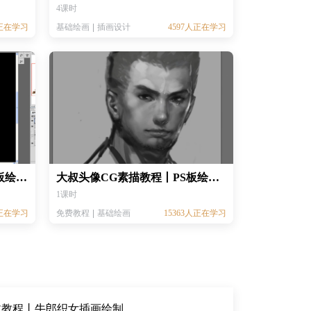
4课时
人正在学习
基础绘画
插画设计
4597人正在学习
卡通人物上色入门教程丨PS板绘教程 丨CG绘画教程
大叔头像CG素描教程丨PS板绘教程 丨CG绘画教程
1课时
人正在学习
免费教程
基础绘画
15363人正在学习
文教程丨牛郎织女插画绘制