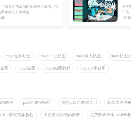
的手臂是用简单的两条曲线组成的，但
绘画
两条线的长短就会...
工具
-06
182
maya透明贴图
maya凹凸贴图
maya导入贴图
maya贴图
线贴图
maya贴图
maya贴图教程
maya人物贴图
插画教程
ps调色教程板绘
插画ps板绘教程入门
板绘水彩画教程
板绘ps教程视频教程
上色教程板绘ps皮肤
免费自学板绘pscs6全