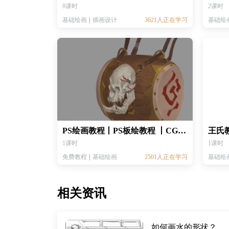
8课时
2课时
基础绘画
插画设计
3621人正在学习
基础绘
PS绘画教程丨PS板绘教程 丨CG绘画教程 丨迷你骨头小腰鼓
1课时
1课时
免费教程
基础绘画
2501人正在学习
基础绘
相关资讯
如何画水的形状？