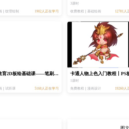
3课时
画
纹理绘制
1902人正在学习
收费教程
基础绘画
12781
王氏教育2D板绘基础课——笔刷的使用
1课时
画
试听课
5168人正在学习
免费教程
漫画设计
19260
图