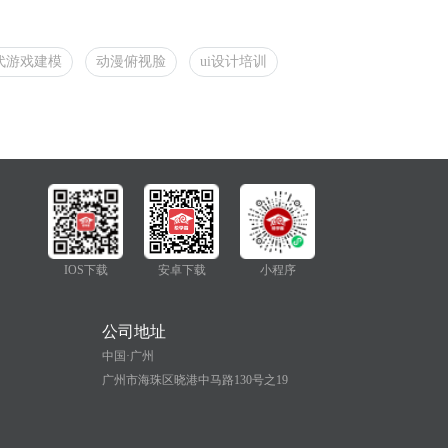
代游戏建模
动漫俯视脸
ui设计培训
IOS下载
安卓下载
小程序
公司地址
中国·广州
广州市海珠区晓港中马路130号之19