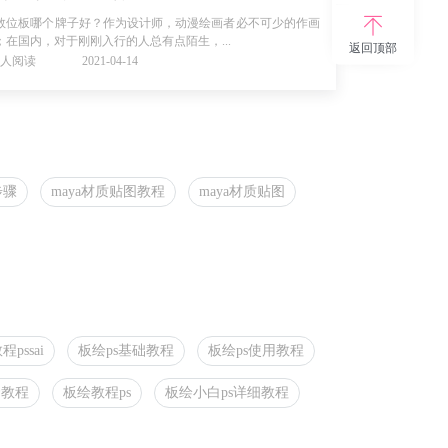
数位板哪个牌子好？作为设计师，动漫绘画者必不可少的作画
；在国内，对于刚刚入行的人总有点陌生，...
返回顶部
16人阅读
2021-04-14
步骤
maya材质贴图教程
maya材质贴图
pssai
板绘ps基础教程
板绘ps使用教程
套教程
板绘教程ps
板绘小白ps详细教程