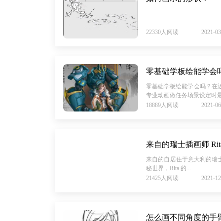
22330人阅读
2021-03
零基础学板绘能学会
零基础学板绘能学会吗？在
专业动画做任务场景设定时最
18889人阅读
2021-06
来自的自居住于意大利的瑞士插画师 
秘世界，Rita 的...
21425人阅读
2021-12
怎么画不同角度的手