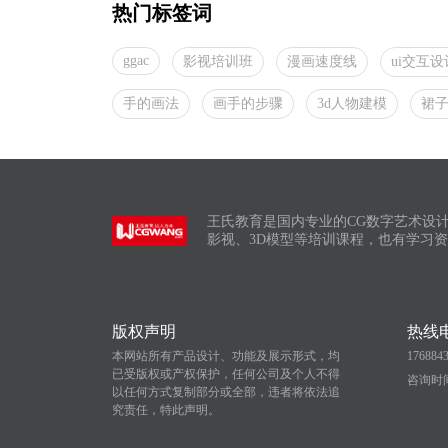
热门标签词
ggac
影视培训班
漫画速度线
ui交互
手的画法
画手的步骤
3d人物建模
裙
王氏教育是国内专业的CG数字艺术设
影视、3D模型等培训课程，也有学习
版权声明
热线
本网站所有产品设计、功能及展示形式，均
176884
已受版权或产权保护，任何公司及个人不得
咨询时间：
以任何方式复制部分或全部，违者将依法追
究责任，特此声明。