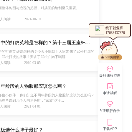
面整体构图与透视的把握，对插画的绘制至关重要。
81人阅读
2021-10-19
线下就业班
17688437870
你心中的打虎英雄是怎样的？第十三届王座杯现面向全国征稿~
中的打虎英雄是怎样的？今天小编就为大家带来了武松打虎的
，武松打虎的故事主要讲了武松在岗下喝醉...
04人阅读
2019-03-05
爆肝课程咨询
同年龄段的人物脸部应该怎么画？
申请试听
各位小伙伴，你们知道不同年龄段的人物脸部应该怎么画吗？
画在考虑到几个人的角色时，“家族”这个...
84人阅读
2021-04-01
VIP爆肝自学
下载APP
位板选什么牌子最好？