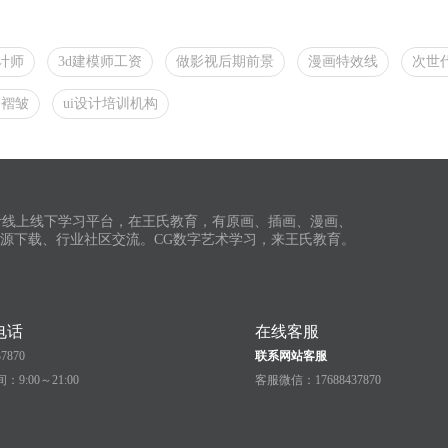
设计师
3d建模师工资
做影视后期前景
漫画特效线
次世
子褶皱
ui设计培训机构
计线上线下学习平台，在王氏教育，有原画、插画、漫画、
资源下载、行业社区交流。CG数字艺术学习，来王氏教育。
电话
在线客服
37870
联系网站客服
9:00～21:00
客服微信：17688437870