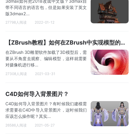
3dmax如何把2018改成中文版？3dmax自
带不同语言的语言包，但是如果安装了英文
版3dmax2...
27798人阅读
2022-01-12
【ZBrush教程】如何在ZBrush中实现模型的移动和缩放？
在ZBrush 3D雕塑软件加载了3D模型后，需
要从不角度去观察、编辑模型，这样就需要
对摄像机进行移...
27308人阅读
2021-03-31
C4D如何导入背景图片？
C4D如何导入背景图片？有时候我们建模需
求需要在C4D中导入背景图片，这时候我们
应该怎么操作呢？其实...
26586人阅读
2021-05-27